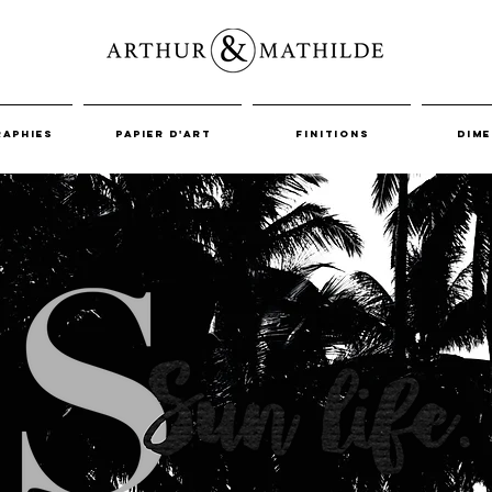
aphies
Papier d'art
Finitions
Dime