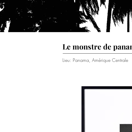
Le monstre de pan
Lieu: Panama, Amérique Centrale