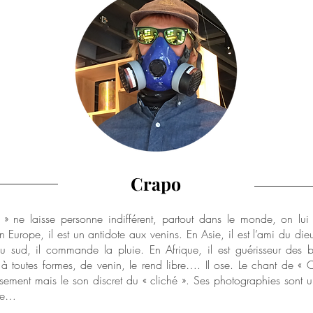
Crapo
» ne laisse personne indifférent, partout dans le monde, on lui 
n Europe, il est un antidote aux venins.
En Asie, il est l’ami du di
u sud, il commande la pluie.
En Afrique, il est guérisseur des 
é à toutes formes, de venin, le rend libre…. Il ose.
Le chant de « C
sement mais le son discret du « cliché ».
Ses photographies sont u
nie…