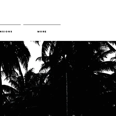
nsions
More