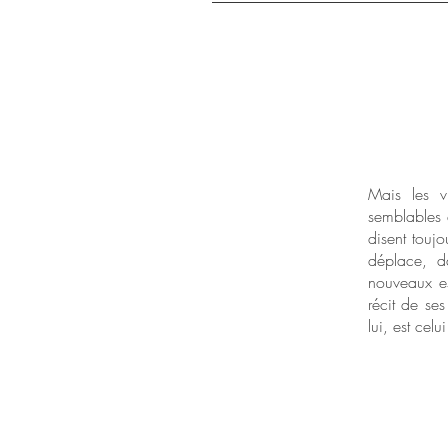
Mais les vr
semblables a
disent touj
déplace, d
nouveaux es
récit de se
lui, est cel