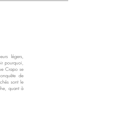
eurs légers,
oir pourquoi,
que Crapo se
conquête de
chés sont le
phe, quant à