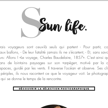
ais voyageurs sont ceux-là seuls qui partent - Pour partir, co
ux ballons, - De leur fatalité jamais ils ne s’écartent, - Et, sans sav
ours: Allons ! «Le voyage, Charles Baudelaire, 1857». C’est ainsi 
ans de lointains paysages sur son «arpège», motivé par la 
paces, guidé par les vents. Il traverse l’océan et observe. Ses cli
s périples, ils nous racontent ce que le voyageur voit. Le photogra
ui qui se donne le temps de la rencontre.
Découvrir la sélection photographique