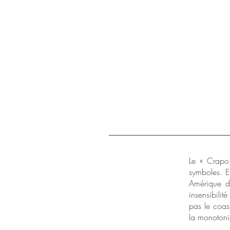
Le « Crapo 
symboles.
E
Amérique d
insensibilit
pas le coas
la monoto