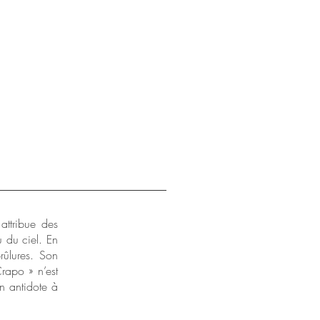
attribue des
eu du ciel.
En
brûlures.
Son
rapo » n’est
n antidote à