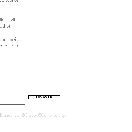
 de scènes
, il vit
oshu).
 intimité...
que l'on est
ENVOYER
Brandolisio, ©Crapo, ©Daniel Lafarge