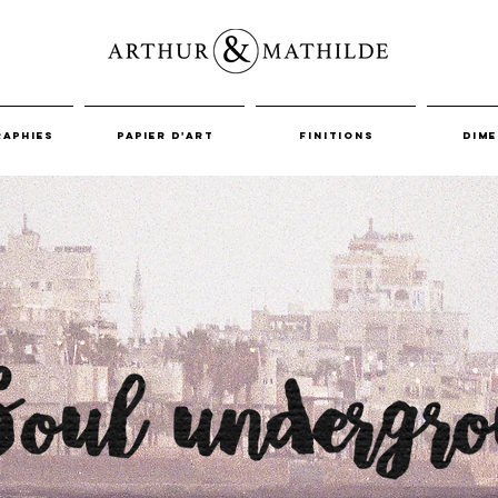
aphies
Papier d'art
Finitions
Dime