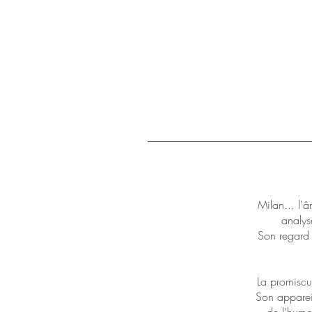
Milan... l'â
analys
Son regard s
La promiscui
Son appareil