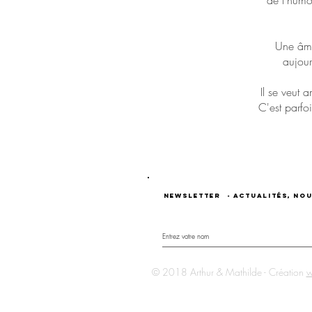
de l'humou
Une âme 
aujour
Il se veut 
C'est parfo
Newsletter
- Actualités, no
© 2018 Arthur & Mathilde - Création
w