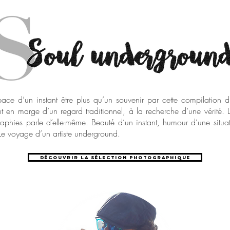
space d’un instant être plus qu’un souvenir par cette compilation d
t en marge d’un regard traditionnel, à la recherche d’une vérité. L
aphies parle d’elle-même. Beauté d’un instant, humour d’une situati
 Le voyage d’un artiste underground.
Découvrir la sélection photographique