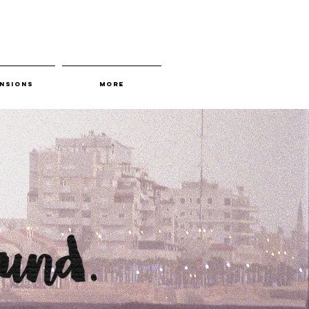
nsions
More