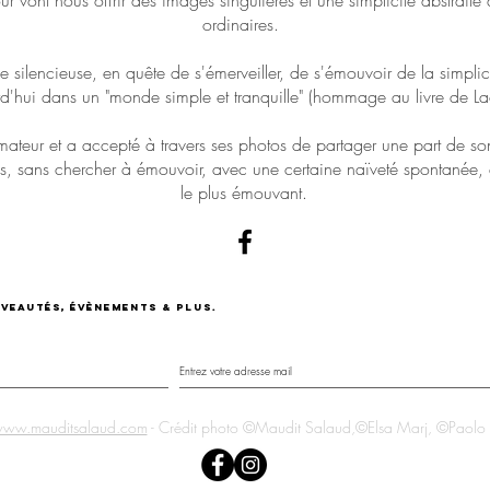
r vont nous offrir des images singulières et une simplicité abstraite
ordinaires.
silencieuse, en quête de s'émerveiller, de s'émouvoir de la simplicité
d'hui dans un "monde simple et tranquille" (hommage au livre de La
amateur et a accepté à travers ses photos de partager une part de son
is, sans chercher à émouvoir, avec une certaine naïveté spontanée, 
le plus émouvant.
uveautés, évènements & plus.
ww.mauditsalaud.com
- Crédit photo ©Maudit Salaud,©Elsa Marj, ©Paolo 