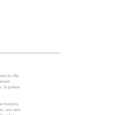
ns la ville,
nement.
e, la poésie
es horizons.
on, son sens